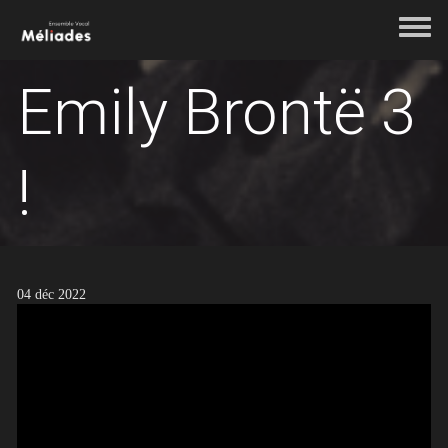
Aller au contenu principal
Toggle 
Emily Brontë 3
!
04 déc 2022