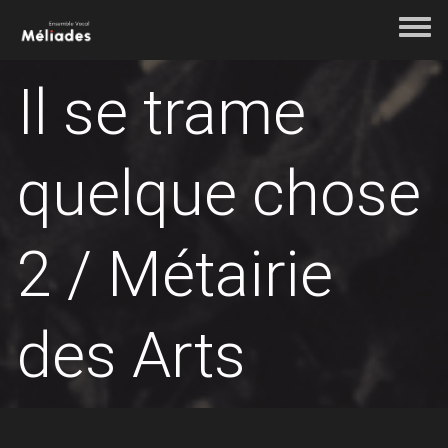
Aller au contenu principal
Toggle 
Il se trame
quelque chose
2 / Métairie
des Arts